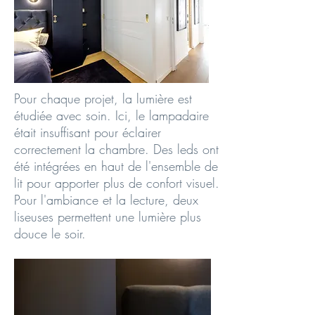
Pour chaque projet, la lumière est
étudiée avec soin. Ici, le lampadaire
était insuffisant pour éclairer
correctement la chambre. Des leds ont
été intégrées en haut de l'ensemble de
lit pour apporter plus de confort visuel.
Pour l'ambiance et la lecture, deux
liseuses permettent une lumière plus
douce le soir.
AVANT