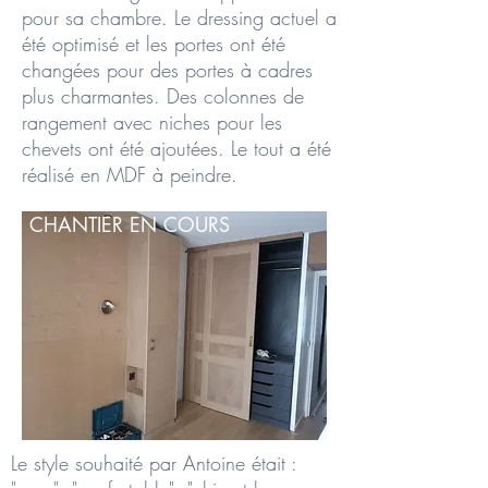
pour sa chambre. Le dressing actuel a
été optimisé et les portes ont été
changées pour des portes à cadres
plus charmantes. Des colonnes de
rangement avec niches pour les
chevets ont été ajoutées. Le tout a été
réalisé en MDF à peindre.
CHANTIER EN COURS
Le style souhaité par Antoine était :