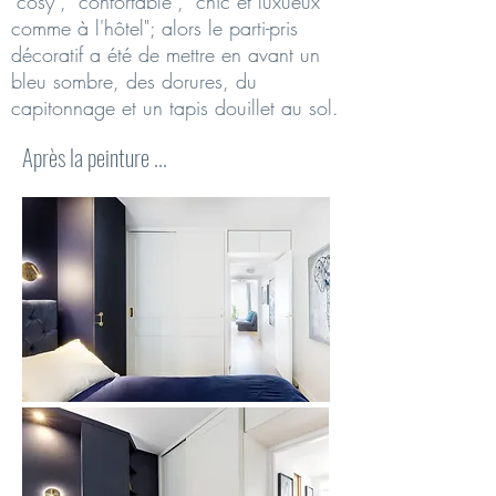
"cosy", "confortable", "chic et luxueux
comme à l'hôtel"; alors le parti-pris
décoratif a été de mettre en avant un
bleu sombre, des dorures, du
capitonnage et un tapis douillet au sol.
Après la peinture ...